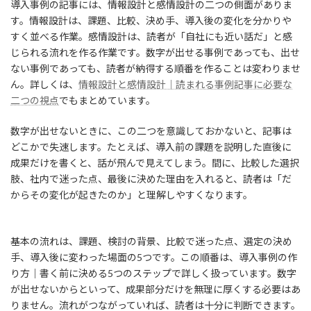
導入事例の記事には、情報設計と感情設計の二つの側面がありま
す。情報設計は、課題、比較、決め手、導入後の変化を分かりや
すく並べる作業。感情設計は、読者が「自社にも近い話だ」と感
じられる流れを作る作業です。数字が出せる事例であっても、出せ
ない事例であっても、読者が納得する順番を作ることは変わりませ
ん。詳しくは、
情報設計と感情設計｜読まれる事例記事に必要な
二つの視点
でもまとめています。
数字が出せないときに、この二つを意識しておかないと、記事は
どこかで失速します。たとえば、導入前の課題を説明した直後に
成果だけを書くと、話が飛んで見えてしまう。間に、比較した選択
肢、社内で迷った点、最後に決めた理由を入れると、読者は「だ
からその変化が起きたのか」と理解しやすくなります。
基本の流れは、課題、検討の背景、比較で迷った点、選定の決め
手、導入後に変わった場面の5つです。この順番は、導入事例の作
り方｜書く前に決める5つのステップで詳しく扱っています。数字
が出せないからといって、成果部分だけを無理に厚くする必要はあ
りません。流れがつながっていれば、読者は十分に判断できます。