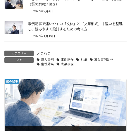
（質問案PDF付き）
2026年2月4日
事例記事で迷いやすい「文体」と「文章形式」｜違いを整理
し、読みやすく設計するための考え方
2026年1月15日
ノウハウ
カテゴリー
導入事例
事例制作
BtoB
導入事例制作
タグ
定性効果
成果表現
前の記事