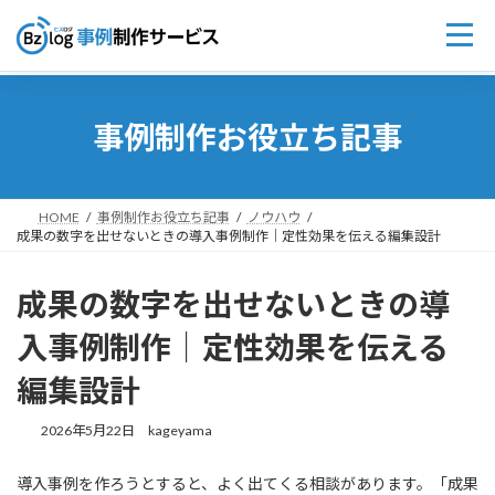
コ
ナ
ン
ビ
事例制作お役立ち記事
テ
ゲ
ン
ー
ツ
シ
へ
ョ
ス
ン
HOME
事例制作お役立ち記事
ノウハウ
成果の数字を出せないときの導入事例制作｜定性効果を伝える編集設計
キ
に
ッ
移
プ
動
成果の数字を出せないときの導
入事例制作｜定性効果を伝える
編集設計
2026年5月22日
kageyama
導入事例を作ろうとすると、よく出てくる相談があります。「成果