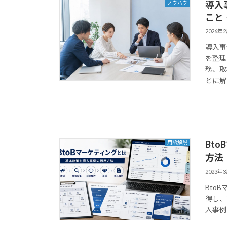
導入
ノウハウ
こと
2026年
導入事
を整理
務、取
とに解
Bt
用語解説
方法
2023年
Bto
得し、
入事例