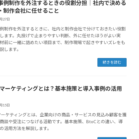
事例制作を外注するときの役割分担｜社内で決める
・制作会社に任せること
2月27日
例制作を外注するときに、社内と制作会社で分けておきたい役割
します。丸投げで止まりやすい判断、外に任せたほうがよい実
材前に一緒に詰めたい項目まで、制作現場で起きやすいズレをも
説します。
続きを読む
oBマーケティングとは？基本施策と導入事例の活用
3月15日
Bマーケティングとは、企業向けの商品・サービスの見込み顧客を獲
商談や受注につなげる活動です。基本施策、BtoCとの違い、導
の活用方法を解説します。