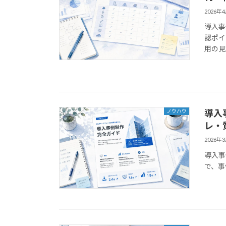
2026年
導入事
認ポイ
用の見
導入
ノウハウ
レ・
2026年
導入事
で、事