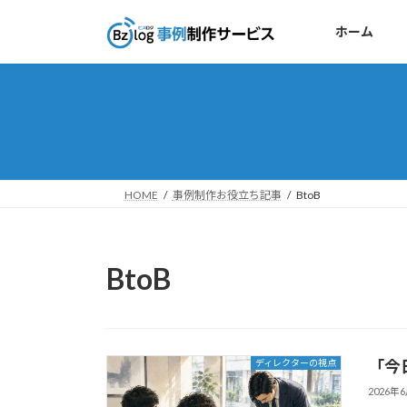
コ
ナ
ン
ビ
ホーム
テ
ゲ
ン
ー
ツ
シ
へ
ョ
ス
ン
キ
に
ッ
移
HOME
事例制作お役立ち記事
BtoB
プ
動
BtoB
「今
ディレクターの視点
2026年