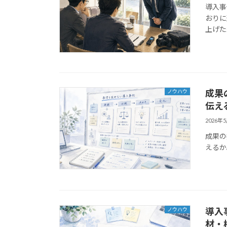
導入事
おりに
上げた
成果
ノウハウ
伝え
2026年
成果の
えるか
導入
ノウハウ
材・