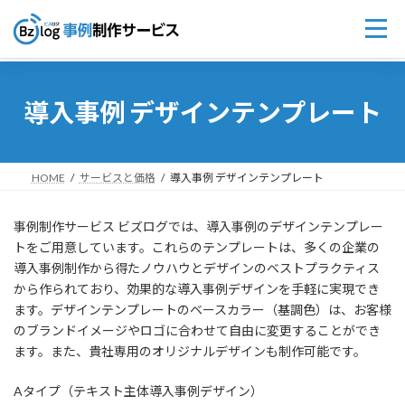
コ
ナ
ン
ビ
導入事例 デザインテンプレート
テ
ゲ
ン
ー
ツ
シ
へ
ョ
ス
ン
HOME
サービスと価格
導入事例 デザインテンプレート
キ
に
ッ
移
事例制作サービス ビズログでは、導入事例のデザインテンプレー
プ
動
トをご用意しています。これらのテンプレートは、多くの企業の
導入事例制作から得たノウハウとデザインのベストプラクティス
から作られており、効果的な導入事例デザインを手軽に実現でき
ます。デザインテンプレートのベースカラー（基調色）は、お客様
のブランドイメージやロゴに合わせて自由に変更することができ
ます。また、貴社専用のオリジナルデザインも制作可能です。
Aタイプ（テキスト主体導入事例デザイン）