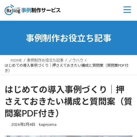
コ
ナ
ン
ビ
事例制作お役立ち記事
テ
ゲ
ン
ー
ツ
シ
へ
ョ
ス
ン
HOME
事例制作お役立ち記事
ノウハウ
はじめての導入事例づくり｜押さえておきたい構成と質問案（質問案PDF付
キ
に
き）
ッ
移
プ
動
はじめての導入事例づくり｜押
さえておきたい構成と質問案（質
問案PDF付き）
2026年2月4日
kageyama