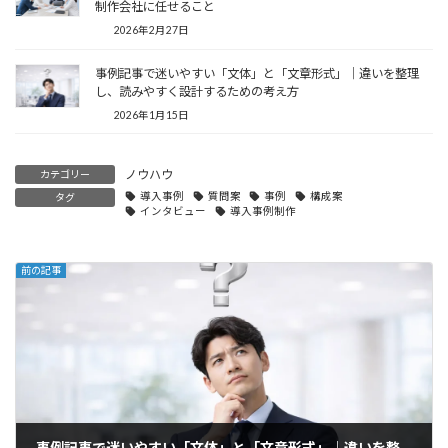
制作会社に任せること
2026年2月27日
事例記事で迷いやすい「文体」と「文章形式」｜違いを整理
し、読みやすく設計するための考え方
2026年1月15日
ノウハウ
カテゴリー
導入事例
質問案
事例
構成案
タグ
インタビュー
導入事例制作
前の記事
事例記事で迷いやすい「文体」と「文章形式」｜違いを整理し、読みやすく設計するための考え方