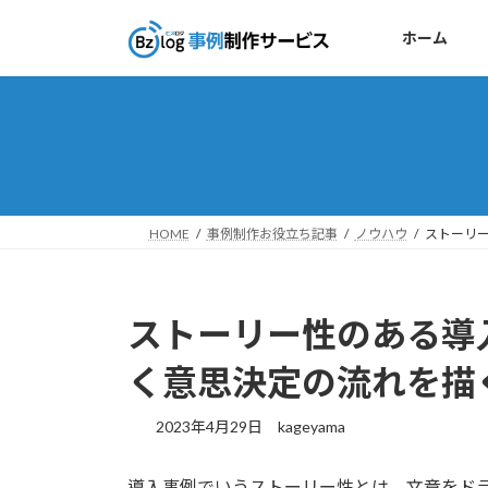
コ
ナ
ン
ビ
ホーム
テ
ゲ
ン
ー
ツ
シ
へ
ョ
ス
ン
キ
に
ッ
移
HOME
事例制作お役立ち記事
ノウハウ
ストーリ
プ
動
ストーリー性のある導
く意思決定の流れを描
2023年4月29日
kageyama
導入事例でいうストーリー性とは、文章をド