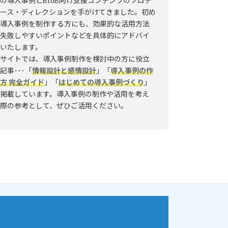
の導入事例とBtoB向け支援コンテンツのプロデ
ュース・ディレクションを手がけてきました。初め
て導入事例を制作する方にも、効果的な活用方法
や失敗しやすいポイントなどを具体的にアドバイ
スいたします。
当サイトでは、導入事例制作を検討中の方に役立
記事･･･「
情報設計と感情設計
」「
導入事例の作
方 完全ガイド
」「
はじめての導入事例づくり
」
を掲載しています。導入事例の制作や活用を考え
る際の参考として、ぜひご活用ください。