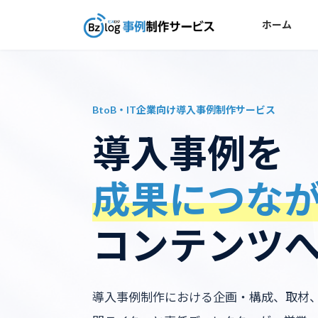
コ
ナ
ン
ビ
ホーム
テ
ゲ
ン
ー
ツ
シ
へ
ョ
BtoB・IT企業向け導入事例制作サービス
ス
ン
キ
に
導入事例を
ッ
移
プ
動
成果につな
コンテンツ
導入事例制作における企画・構成、取材