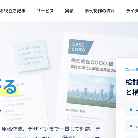
お役立ち記事
サービス
実績
事例制作の流れ
ライ
Case 
がる
検
と
へ
、原稿作成、デザインまで一貫して対応。専