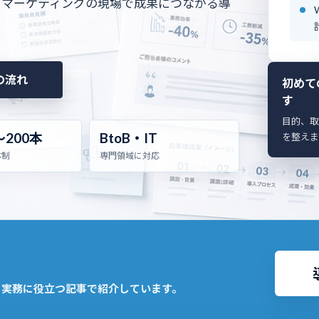
・マーケティングの現場で成果につながる導
の流れ
初めて
す
目的、取
〜200本
BtoB・IT
を整えま
体制
専門領域に対応
、実務に役立つ記事で紹介しています。