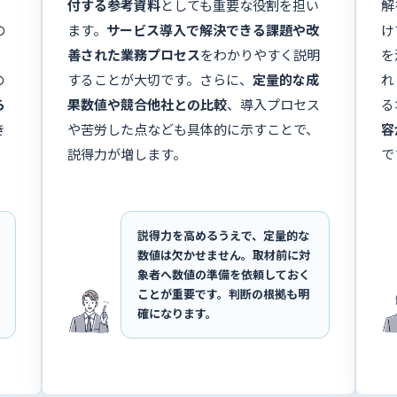
。
付する参考資料
としても重要な役割を担い
解
の
ます。
サービス導入で解決できる課題や改
け
善された業務プロセス
をわかりやすく説明
を
の
することが大切です。さらに、
定量的な成
れ
ら
果数値や競合他社との比較
、導入プロセス
る
き
や苦労した点なども具体的に示すことで、
容
説得力が増します。
で
説得力を高めるうえで、定量的な
数値は欠かせません。取材前に対
象者へ数値の準備を依頼しておく
ことが重要です。判断の根拠も明
確になります。