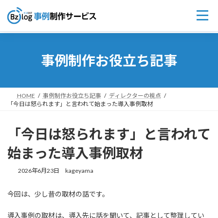
コ
ナ
ン
ビ
事例制作お役立ち記事
テ
ゲ
ン
ー
ツ
シ
へ
ョ
ス
ン
HOME
事例制作お役立ち記事
ディレクターの視点
「今日は怒られます」と言われて始まった導入事例取材
キ
に
ッ
移
プ
動
「今日は怒られます」と言われて
始まった導入事例取材
2026年6月23日
kageyama
今回は、少し昔の取材の話です。
導入事例の取材は、導入先に話を聞いて、記事として整理してい