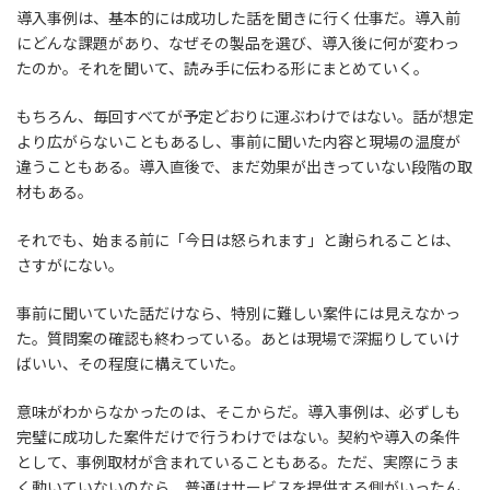
導入事例は、基本的には成功した話を聞きに行く仕事だ。導入前
にどんな課題があり、なぜその製品を選び、導入後に何が変わっ
たのか。それを聞いて、読み手に伝わる形にまとめていく。
もちろん、毎回すべてが予定どおりに運ぶわけではない。話が想定
より広がらないこともあるし、事前に聞いた内容と現場の温度が
違うこともある。導入直後で、まだ効果が出きっていない段階の取
材もある。
それでも、始まる前に「今日は怒られます」と謝られることは、
さすがにない。
事前に聞いていた話だけなら、特別に難しい案件には見えなかっ
た。質問案の確認も終わっている。あとは現場で深掘りしていけ
ばいい、その程度に構えていた。
意味がわからなかったのは、そこからだ。導入事例は、必ずしも
完璧に成功した案件だけで行うわけではない。契約や導入の条件
として、事例取材が含まれていることもある。ただ、実際にうま
く動いていないのなら、普通はサービスを提供する側がいったん