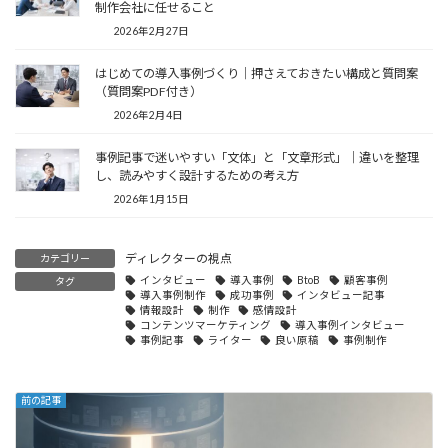
制作会社に任せること
2026年2月27日
はじめての導入事例づくり｜押さえておきたい構成と質問案
（質問案PDF付き）
2026年2月4日
事例記事で迷いやすい「文体」と「文章形式」｜違いを整理
し、読みやすく設計するための考え方
2026年1月15日
ディレクターの視点
カテゴリー
インタビュー
導入事例
BtoB
顧客事例
タグ
導入事例制作
成功事例
インタビュー記事
情報設計
制作
感情設計
コンテンツマーケティング
導入事例インタビュー
事例記事
ライター
良い原稿
事例制作
前の記事