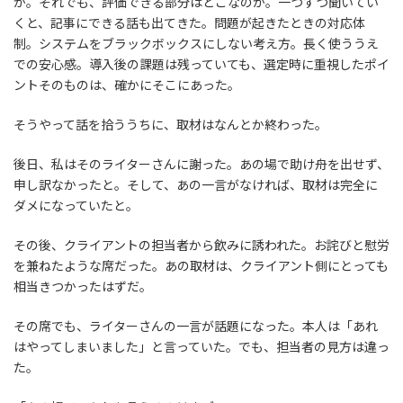
か。それでも、評価できる部分はどこなのか。一つずつ聞いてい
くと、記事にできる話も出てきた。問題が起きたときの対応体
制。システムをブラックボックスにしない考え方。長く使ううえ
での安心感。導入後の課題は残っていても、選定時に重視したポイ
ントそのものは、確かにそこにあった。
そうやって話を拾ううちに、取材はなんとか終わった。
後日、私はそのライターさんに謝った。あの場で助け舟を出せず、
申し訳なかったと。そして、あの一言がなければ、取材は完全に
ダメになっていたと。
その後、クライアントの担当者から飲みに誘われた。お詫びと慰労
を兼ねたような席だった。あの取材は、クライアント側にとっても
相当きつかったはずだ。
その席でも、ライターさんの一言が話題になった。本人は「あれ
はやってしまいました」と言っていた。でも、担当者の見方は違っ
た。