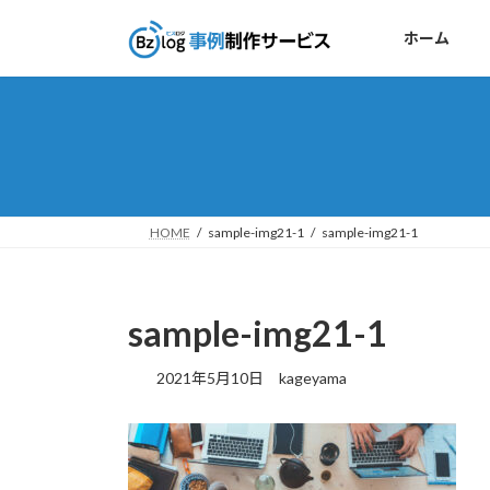
コ
ナ
ン
ビ
ホーム
テ
ゲ
ン
ー
ツ
シ
へ
ョ
ス
ン
キ
に
ッ
移
HOME
sample-img21-1
sample-img21-1
プ
動
sample-img21-1
2021年5月10日
kageyama