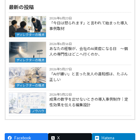
最新の投稿
2026年6月23日
「今日は怒られます」と言われて始まった導入
事例取材
ディレクターの視点
2026年6月16日
あなたの経験が、会社のAI資産になる日 ～個
人の専門性はどこへ行くのか、
ディレクターの視点
2026年5月27日
「AIが嫌い」と言った友人の違和感は、たぶん
正しい
ディレクターの視点
2026年5月22日
成果の数字を出せないときの導入事例制作｜定
性効果を伝える編集設計
ノウハウ
Facebook
X
Hatena