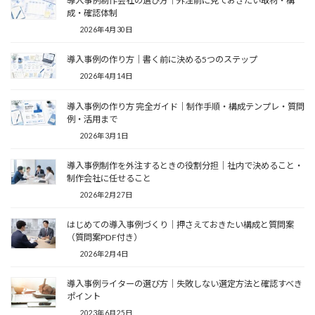
導入事例制作会社の選び方｜外注前に見ておきたい取材・構
成・確認体制
2026年4月30日
導入事例の作り方｜書く前に決める5つのステップ
2026年4月14日
導入事例の作り方 完全ガイド｜制作手順・構成テンプレ・質問
例・活用まで
2026年3月1日
導入事例制作を外注するときの役割分担｜社内で決めること・
制作会社に任せること
2026年2月27日
はじめての導入事例づくり｜押さえておきたい構成と質問案
（質問案PDF付き）
2026年2月4日
導入事例ライターの選び方｜失敗しない選定方法と確認すべき
ポイント
2023年6月25日