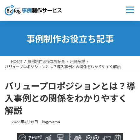
コ
ナ
ン
ビ
事例制作お役立ち記事
テ
ゲ
ン
ー
ツ
シ
へ
ョ
ス
ン
HOME
事例制作お役立ち記事
用語解説
バリュープロポジションとは？導入事例との関係をわかりやすく解説
キ
に
ッ
移
プ
動
バリュープロポジションとは？導
入事例との関係をわかりやすく
解説
2023年4月15日
kageyama