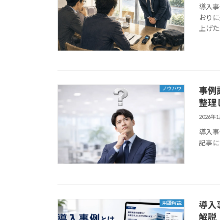
導入事
おりに
上げた
事例
ノウハウ
整理
2026年
導入事
記事に
導入
用語解説
解説