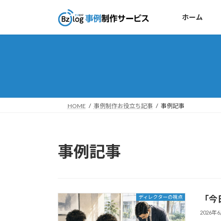
コ
ナ
ン
ビ
ホーム
テ
ゲ
ン
ー
ツ
シ
へ
ョ
ス
ン
キ
に
ッ
移
HOME
事例制作お役立ち記事
事例記事
プ
動
事例記事
「今
ディレクターの視点
2026年