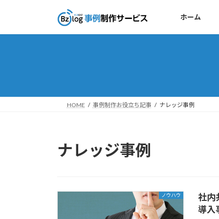
コ
ナ
ン
ビ
ホーム
テ
ゲ
ン
ー
ツ
シ
へ
ョ
ス
ン
キ
に
ッ
移
HOME
事例制作お役立ち記事
ナレッジ事例
プ
動
ナレッジ事例
社内
ノウハウ
導入