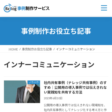
コ
ナ
ン
ビ
事例制作お役立ち記事
テ
ゲ
ン
ー
ツ
シ
へ
ョ
ス
ン
HOME
事例制作お役立ち記事
インナーコミュニケーション
キ
に
ッ
移
インナーコミュニケーション
プ
動
社内共有事例（ナレッジ共有事例）のす
ノウハウ
すめ｜公開用の導入事例では伝えきれな
い実践知を共有する方法
2023年6月10日
公開用の導入事例では伝えきれない現場知を、
社内共有事例としてナレッジ化する考え方と作