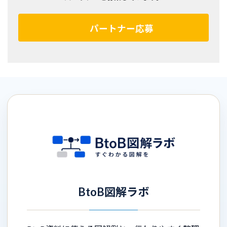
パートナー応募
BtoB図解ラボ