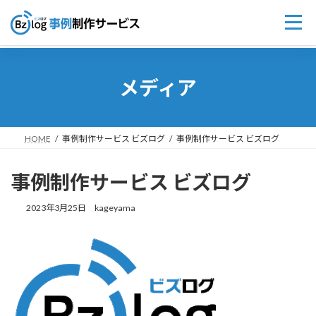
コ
ナ
ン
ビ
メディア
テ
ゲ
ン
ー
ツ
シ
へ
ョ
ス
ン
HOME
事例制作サービス ビズログ
事例制作サービス ビズログ
キ
に
ッ
移
事例制作サービス ビズログ
プ
動
2023年3月25日
kageyama